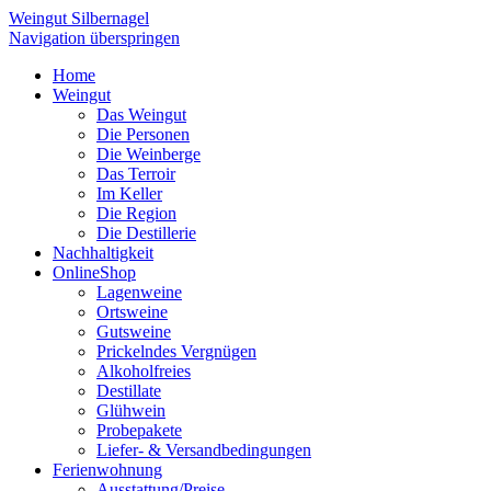
Weingut Silbernagel
Navigation überspringen
Home
Weingut
Das Weingut
Die Personen
Die Weinberge
Das Terroir
Im Keller
Die Region
Die Destillerie
Nachhaltigkeit
OnlineShop
Lagenweine
Ortsweine
Gutsweine
Prickelndes Vergnügen
Alkoholfreies
Destillate
Glühwein
Probepakete
Liefer- & Versandbedingungen
Ferienwohnung
Ausstattung/Preise